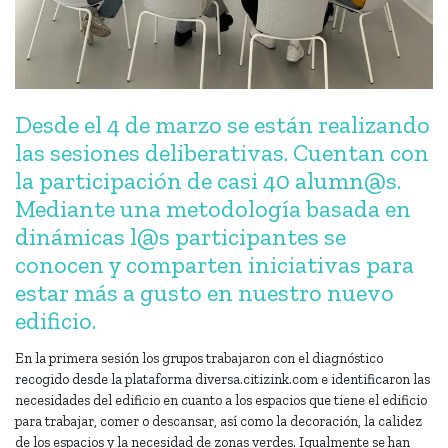
Desde el 4 de marzo se están realizando
las sesiones deliberativas. Cuentan con
la participación de casi 40 alumn@s.
Mediante una metodología basada en
dinámicas l@s participantes se
conocen y comparten iniciativas para
estar más a gusto en nuestro nuevo
edificio.
En la primera sesión los grupos trabajaron con el diagnóstico
recogido desde la plataforma diversa.citizink.com e identificaron las
necesidades del edificio en cuanto a los espacios que tiene el edificio
para trabajar, comer o descansar, así como la decoración, la calidez
de los espacios y la necesidad de zonas verdes. Igualmente se han