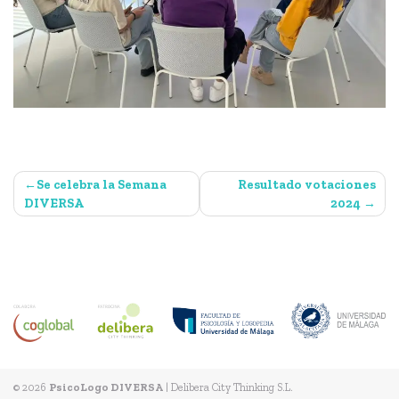
Navegación
Se celebra la Semana
Resultado votaciones
de
DIVERSA
2024
entradas
© 2026
PsicoLogo DIVERSA
|
Delibera City Thinking S.L.