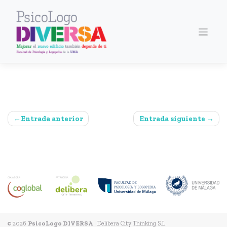
Saltar
al
contenido
Navegación
Entrada anterior
Entrada siguiente
de
entradas
© 2026
PsicoLogo DIVERSA
|
Delibera City Thinking S.L.