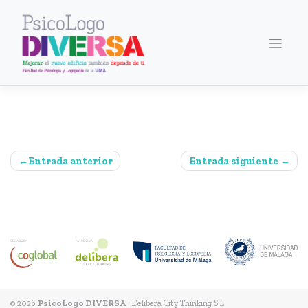
Saltar
al
contenido
Navegación
Entrada anterior
Entrada siguiente
de
entradas
© 2026
PsicoLogo DIVERSA
|
Delibera City Thinking S.L.