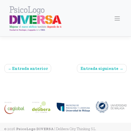
Saltar
al
contenido
Navegación
Entrada anterior
Entrada siguiente
de
entradas
© 2026
PsicoLogo DIVERSA
|
Delibera City Thinking S.L.