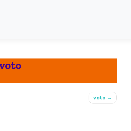
voto
voto